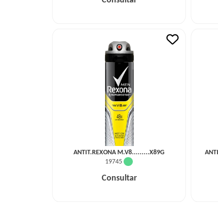
Consultar
ANTIT.REXONA M.V8.........X89G
ANT
19745
Consultar