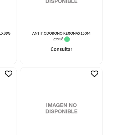
..X89G
ANTIT.ODORONO REXONAX150M
29938
Consultar