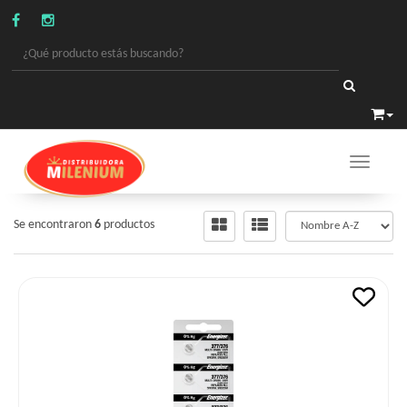
Toggle 
PILAS-BATERIAS
/
BATERIA RELOJES Y CALCULADORA
Se encontraron
6
productos