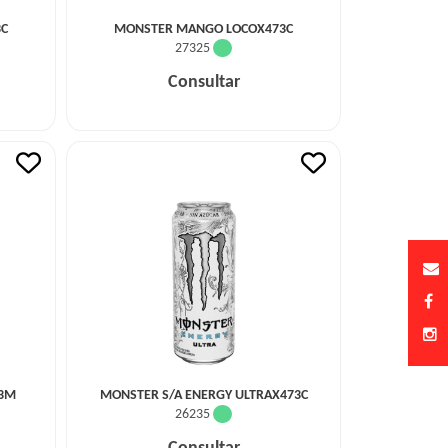
3C
MONSTER MANGO LOCOX473C
27325
Consultar
73M
MONSTER S/A ENERGY ULTRAX473C
26235