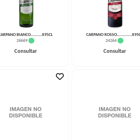
CARPANO BIANCO.........X95CL
CARPANO ROSSO............X95
26669
24264
Consultar
Consultar