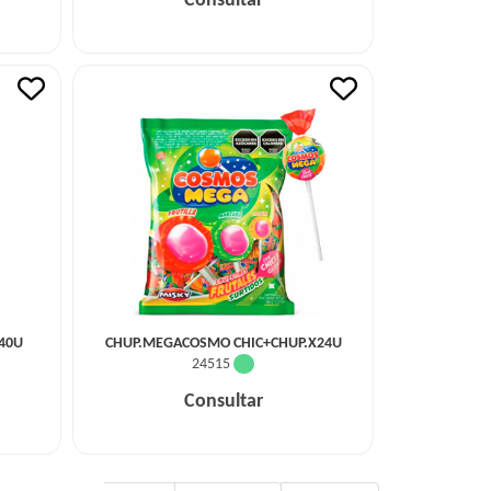
Consultar
40U
CHUP.MEGACOSMO CHIC+CHUP.X24U
24515
Consultar