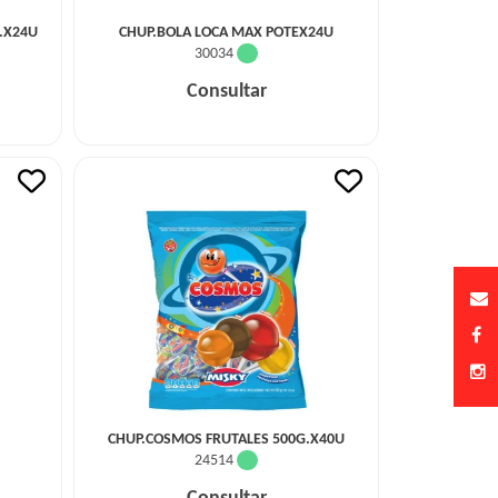
.X24U
CHUP.BOLA LOCA MAX POTEX24U
30034
Consultar
CHUP.COSMOS FRUTALES 500G.X40U
24514