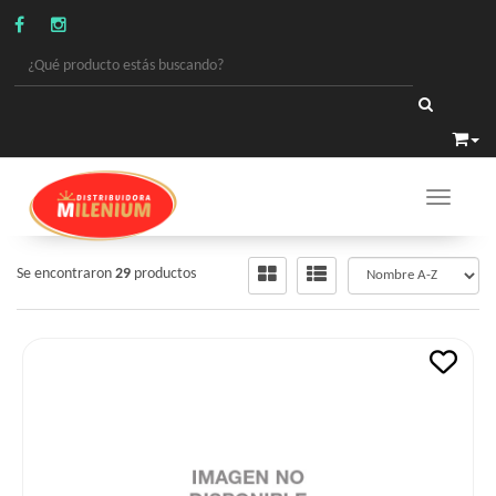
Toggle 
LIMPIEZA
/
JABON ROPA POLVO
Se encontraron
29
productos